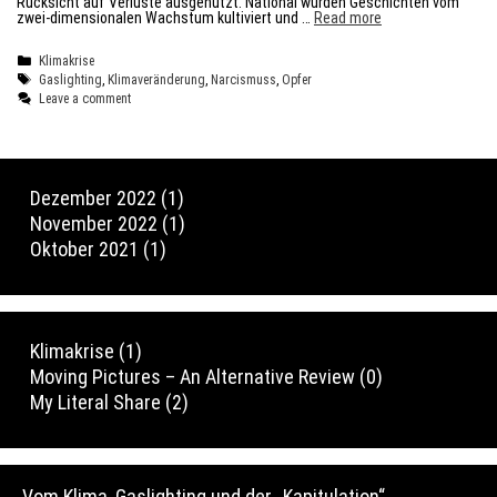
Rücksicht auf Verluste ausgenutzt. National wurden Geschichten vom
Vom
zwei-dimensionalen Wachstum kultiviert und …
Read more
Klima,
Gaslighting
Categories
Klimakrise
und
der
Tags
Gaslighting
,
Klimaveränderung
,
Narcismuss
,
Opfer
„Kapitulation“
Leave a comment
Dezember 2022
(1)
November 2022
(1)
Oktober 2021
(1)
Klimakrise
(1)
Moving Pictures – An Alternative Review
(0)
My Literal Share
(2)
Vom Klima, Gaslighting und der „Kapitulation“