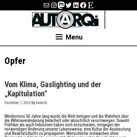
Skip
E-Mail
Instagram
Mastodon
Twitter
LinkedIn
Facebook
Etsy
to
content
Menu
Opfer
Vom Klima, Gaslighting und der
„Kapitulation“
Dezember 1, 2022
by
AutarQi
Mindestens 50 Jahre lang wurde die Welt belogen und die Wahrheit über
die #Klimaveränderung belächelt oder absichtlich verschwiegen. Sowohl
Politiker als auch Industrien haben sich entschieden, entgegen der
notwendigen Änderung unserer Lebensweise, eine Kultur der Ausbeutung
und Realitätsflucht zu propagieren. Menschliche schwächen ohne