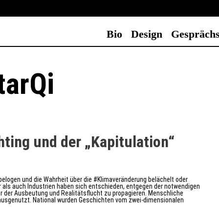
Bio
Design
Gesprächs
tarQi
ting und der „Kapitulation“
belogen und die Wahrheit über die #Klimaveränderung belächelt oder
er als auch Industrien haben sich entschieden, entgegen der notwendigen
r der Ausbeutung und Realitätsflucht zu propagieren. Menschliche
ausgenutzt. National wurden Geschichten vom zwei-dimensionalen
a,