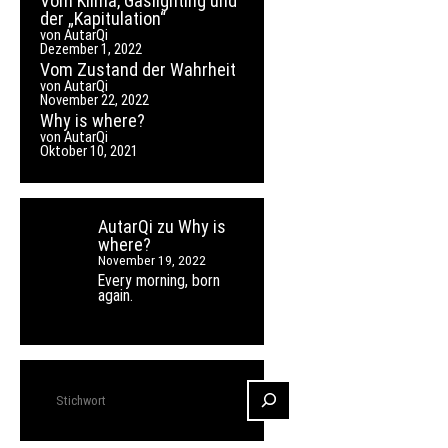
Vom Klima, Gaslighting und
der „Kapitulation“
von AutarQi
Dezember 1, 2022
Vom Zustand der Wahrheit
von AutarQi
November 22, 2022
Why is where?
von AutarQi
Oktober 10, 2021
AutarQi
zu
Why is
where?
November 19, 2022
Every morning, born
again.
Suchen