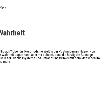
ighting
,
Opfer
itulation“
Wahrheit
 Illusion? Über die Postmoderne Welt in der Postmodernen Illusion von
ie Wahrheit sagen kann aber mir scheint, dass die häufigste Aussage
tiv sein soll. Bezugssysteme und Betrachtungswinkel mit dem Menschen im
Vom
ad more
Zustand
der
Wahrheit