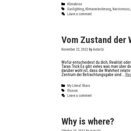
Gasl
Categories
Klimakrise
und
der
Tags
Gaslighting
,
Klimaveränderung
,
Narcismuss
„Kap
Leave a comment
Vom Zustand der 
November 22, 2022
by
AutarQi
Wofür entscheidest du dich, Realität oder
Taras Trick Es gibt vieles was man über d
darüber wohl ist, dass die Wahrheit rela
Zentrum der Betrachtungsgabe sind …
Re
Categories
My Literal Share
Tags
Illusion
Leave a comment
Why is where?