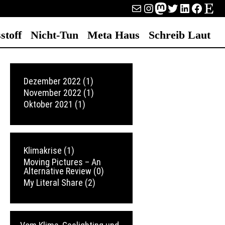
E-Mail
Instagram
Mastodon
Twitter
LinkedIn
Faceb
Etsy
stoff
Nicht-Tun
Meta Haus
Schreib Laut
Dezember 2022
(1)
November 2022
(1)
Oktober 2021
(1)
Klimakrise
(1)
Moving Pictures – An
Alternative Review
(0)
My Literal Share
(2)