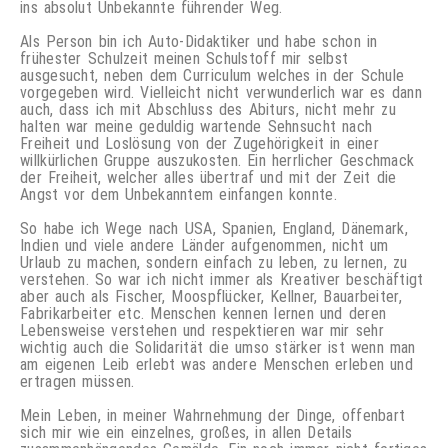
ins absolut Unbekannte führender Weg.
Als Person bin ich Auto-Didaktiker und habe schon in
frühester Schulzeit meinen Schulstoff mir selbst
ausgesucht, neben dem Curriculum welches in der Schule
vorgegeben wird. Vielleicht nicht verwunderlich war es dann
auch, dass ich mit Abschluss des Abiturs, nicht mehr zu
halten war meine geduldig wartende Sehnsucht nach
Freiheit und Loslösung von der Zugehörigkeit in einer
willkürlichen Gruppe auszukosten. Ein herrlicher Geschmack
der Freiheit, welcher alles übertraf und mit der Zeit die
Angst vor dem Unbekanntem einfangen konnte.
So habe ich Wege nach USA, Spanien, England, Dänemark,
Indien und viele andere Länder aufgenommen, nicht um
Urlaub zu machen, sondern einfach zu leben, zu lernen, zu
verstehen. So war ich nicht immer als Kreativer beschäftigt
aber auch als Fischer, Moospflücker, Kellner, Bauarbeiter,
Fabrikarbeiter etc. Menschen kennen lernen und deren
Lebensweise verstehen und respektieren war mir sehr
wichtig auch die Solidarität die umso stärker ist wenn man
am eigenen Leib erlebt was andere Menschen erleben und
ertragen müssen.
Mein Leben, in meiner Wahrnehmung der Dinge, offenbart
sich mir wie ein einzelnes, großes, in allen Details