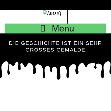
Skip
E-
Instagram
Mastodon
Twitter
LinkedIn
Facebook
Etsy
Mail
to
content
Menu
DIE GESCHICHTE IST EIN SEHR
GROSSES GEMÄLDE