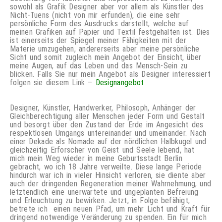
sowohl als Grafik Designer aber vor allem als Künstler des
Nicht-Tuens (nicht von mir erfunden), die eine sehr
persönliche Form des Ausdrucks darstellt, welche auf
meinen Grafiken auf Papier und Textil festgehalten ist. Dies
ist einerseits der Spiegel meiner Fähigkeiten mit der
Materie umzugehen, andererseits aber meine persönliche
Sicht und somit zugleich mein Angebot der Einsicht, über
meine Augen, auf das Leben und das Mensch-Sein zu
blicken. Falls Sie nur mein Angebot als Designer interessiert
folgen sie diesem Link –
Designangebot
Designer, Künstler, Handwerker, Philosoph, Anhänger der
Gleichberechtigung aller Menschen jeder Form und Gestalt
und besorgt über den Zustand der Erde im Angesicht des
respektlosen Umgangs untereinander und umeinander. Nach
einer Dekade als Nomade auf der nördlichen Halbkugel und
gleichzeitig Erforscher von Geist und Seele lebend, hat
mich mein Weg wieder in meine Geburtsstadt Berlin
gebracht, wo ich 18 Jahre verweilte. Diese lange Periode
hindurch war ich in vieler Hinsicht verloren, sie diente aber
auch der dringenden Regeneration meiner Wahrnehmung, und
letztendlich eine unerwartete und ungeplanten Befreiung
und Erleuchtung zu bewirken. Jetzt, in Folge befähigt,
betrete ich einen neuen Pfad, um mehr Licht und Kraft für
dringend notwendige Veränderung zu spenden. Ein für mich